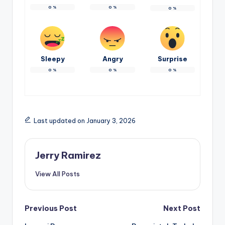
0
%
0
%
0
%
Sleepy
Angry
Surprise
0
%
0
%
0
%
Last updated on January 3, 2026
Jerry Ramirez
View All Posts
Post
Previous Post
Next Post