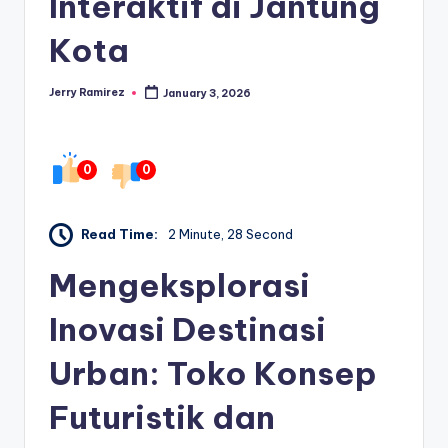
Interaktif di Jantung
Kota
Jerry Ramirez
January 3, 2026
Posted
by
0
0
Read Time:
2 Minute, 28 Second
Mengeksplorasi
Inovasi Destinasi
Urban: Toko Konsep
Futuristik dan