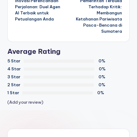
Inovasi Perencanaan
Pemerintah Terbuka
navigation
Perjalanan: Duel Agen
Terhadap Kritik:
AI Terbaik untuk
Membangun
Petualangan Anda
Ketahanan Pariwisata
Pasca-Bencana di
Sumatera
Average Rating
5 Star
0%
4 Star
0%
3 Star
0%
2 Star
0%
1 Star
0%
(Add your review)