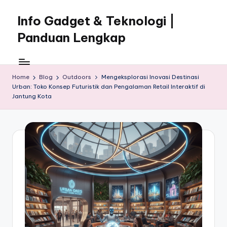
Info Gadget & Teknologi |
Skip
to
Panduan Lengkap
content
Info
Gadget
&
Home
Blog
Outdoors
Mengeksplorasi Inovasi Destinasi
Urban: Toko Konsep Futuristik dan Pengalaman Retail Interaktif di
Teknologi
Jantung Kota
|
Panduan
Lengkap